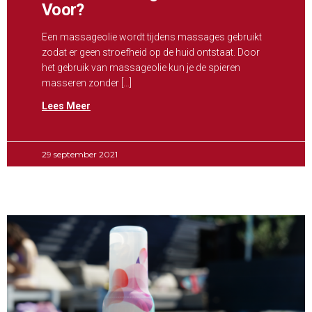
Voor?
Een massageolie wordt tijdens massages gebruikt
zodat er geen stroefheid op de huid ontstaat. Door
het gebruik van massageolie kun je de spieren
masseren zonder […]
Lees Meer
29 september 2021