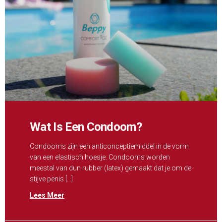
Wat Is Een Condoom?
Condooms zijn een anticonceptiemiddel in de vorm
van een elastisch hoesje. Condooms worden
meestal van dun rubber (latex) gemaakt dat je om de
stijve penis […]
Lees Meer