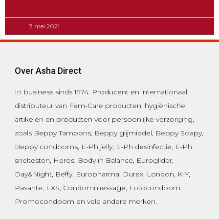
7 mei 2021
Over Asha Direct
In business sinds 1974.
Producent en internationaal
distributeur van Fem-Care producten, hygiënische
artikelen en producten voor persoonlijke verzorging,
zoals
Beppy Tampons
,
Beppy glijmiddel
,
Beppy Soapy
,
Beppy condooms
,
E-Ph jelly
,
E-Ph desinfectie
, E-Ph
sneltesten,
Heros
,
Body in Balance
,
Euroglider
,
Day&Night
,
Beffy
,
Europharma
,
Durex
,
London
,
K-Y
,
Pasante
, EXS,
Condommessage
,
Fotocondoom
,
Promocondoom
en vele andere merken.