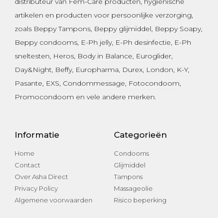
distributeur van Fem-Care producten, hygiënische
artikelen en producten voor persoonlijke verzorging,
zoals
Beppy Tampons
,
Beppy glijmiddel
,
Beppy Soapy
,
Beppy condooms
,
E-Ph jelly
,
E-Ph desinfectie
, E-Ph
sneltesten,
Heros
,
Body in Balance
,
Euroglider
,
Day&Night
,
Beffy
,
Europharma
,
Durex
,
London
,
K-Y
,
Pasante
, EXS,
Condommessage
,
Fotocondoom
,
Promocondoom
en vele andere merken.
Informatie
Categorieën
Home
Condooms
Contact
Glijmiddel
Over Asha Direct
Tampons
Privacy Policy
Massageolie
Algemene voorwaarden
Risico beperking