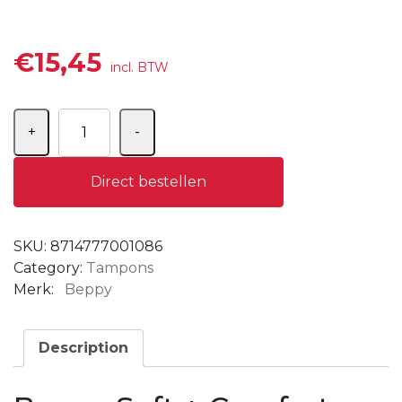
€
15,45
incl. BTW
Aantal
+
-
Direct bestellen
SKU:
8714777001086
Category:
Tampons
Merk:
Beppy
Description