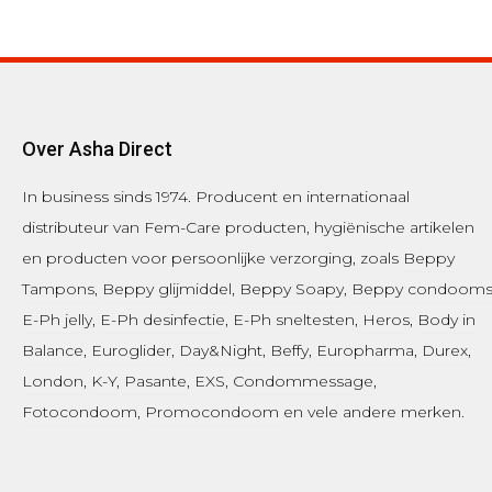
Over Asha Direct
In business sinds 1974.
Producent en internationaal
distributeur van Fem-Care producten, hygiënische artikelen
en producten voor persoonlijke verzorging, zoals
Beppy
Tampons
,
Beppy glijmiddel
,
Beppy Soapy
,
Beppy condoom
E-Ph jelly
,
E-Ph desinfectie
, E-Ph sneltesten,
Heros
,
Body in
Balance
,
Euroglider
,
Day&Night
,
Beffy
,
Europharma
,
Durex
,
London
,
K-Y
,
Pasante
, EXS,
Condommessage
,
Fotocondoom
,
Promocondoom
en vele andere merken.