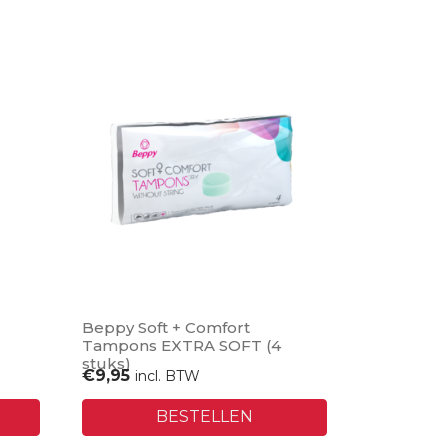
Beppy Soft + Comfort
Tampons EXTRA SOFT (4
stuks)
€
9,95
incl. BTW
BESTELLEN