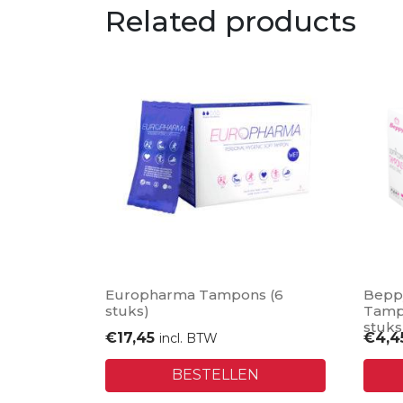
Related products
Europharma Tampons (6
Beppy
stuks)
Tamp
stuks
€
17,45
€
4,4
incl. BTW
BESTELLEN