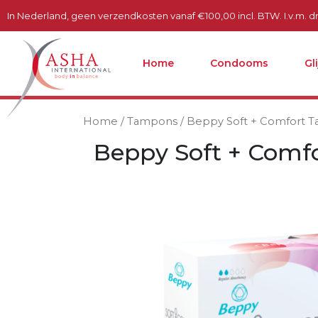
In Nederland, geen verzendkosten vanaf €100,00 incl. BTW. I.v.m. dru
Home
Condooms
Gl
Home
/
Tampons
/ Beppy Soft + Comfort T
Beppy Soft + Comf