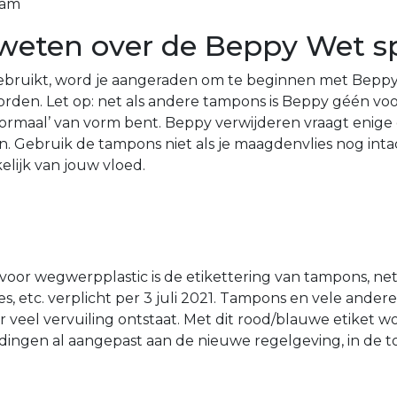
aam
 weten over de Beppy Wet 
gebruikt, word je aangeraden om te beginnen met Beppy W
rden. Let op: net als andere tampons is Beppy géén vo
‘normaal’ van vorm bent. Beppy verwijderen vraagt enige
n. Gebruik de tampons niet als je maagdenvlies nog intac
elijk van jouw vloed.
oor wegwerpplastic is de etikettering van tampons, net
 etc. verplicht per 3 juli 2021. Tampons en vele ander
r veel vervuiling ontstaat. Met dit rood/blauwe etiket
ingen al aangepast aan de nieuwe regelgeving, in de to