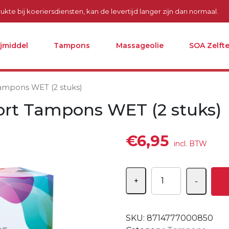
kte bij koeriersdiensten, kan de levertijd langer zijn dan normaal.
ijmiddel
Tampons
Massageolie
SOA Zelfte
ampons WET (2 stuks)
ort Tampons WET (2 stuks)
€
6,95
incl. BTW
Aantal
+
-
SKU:
8714777000850