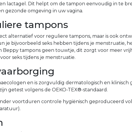
n lactagel. Dit helpt om de tampon eenvoudig in te bre
en gezonde omgeving in uw vagina.
uliere tampons
ct alternatief voor reguliere tampons, maar is ook ont
 bijvoorbeeld seks hebben tijdens je menstruatie, het 
n Beppy tampons geen touwtje, dit zorgt voor meer vri
voor seks tijdens je menstruatie.
waarborging
ecologen en is zorgvuldig dermatologisch en klinisch 
en zijn getest volgens de OEKO-TEX®-standaard.
der voortduren controle hygiënisch geproduceerd volg
aratuur).
n