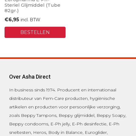
Steriel Glijmiddel (Tube
82gr.)
€
6,95
incl. BTW
BESTELLEN
Over Asha Direct
In business sinds 1974.
Producent en internationaal
distributeur van Fem-Care producten, hygiënische
artikelen en producten voor persoonlijke verzorging,
zoals
Beppy Tampons
,
Beppy glijmiddel
,
Beppy Soapy
,
Beppy condooms
,
E-Ph jelly
,
E-Ph desinfectie
, E-Ph
sneltesten,
Heros
,
Body in Balance
,
Euroglider
,