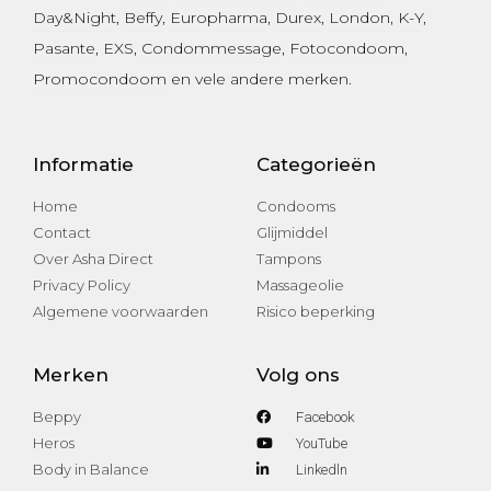
Day&Night
,
Beffy
,
Europharma
,
Durex
,
London
,
K-Y
,
Pasante
, EXS,
Condommessage
,
Fotocondoom
,
Promocondoom
en vele andere merken.
Informatie
Categorieën
Home
Condooms
Contact
Glijmiddel
Over Asha Direct
Tampons
Privacy Policy
Massageolie
Algemene voorwaarden
Risico beperking
Merken
Volg ons
Beppy
Facebook
Heros
YouTube
Body in Balance
Linkedln