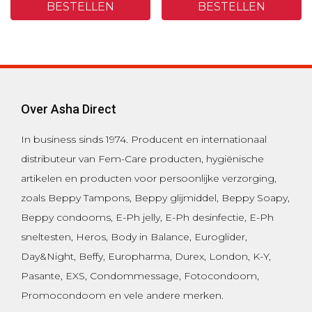
BESTELLEN
BESTELLEN
Over Asha Direct
In business sinds 1974.
Producent en internationaal
distributeur van Fem-Care producten, hygiënische
artikelen en producten voor persoonlijke verzorging,
zoals
Beppy Tampons
,
Beppy glijmiddel
,
Beppy Soapy
,
Beppy condooms
,
E-Ph jelly
,
E-Ph desinfectie
, E-Ph
sneltesten,
Heros
,
Body in Balance
,
Euroglider
,
Day&Night
,
Beffy
,
Europharma
,
Durex
,
London
,
K-Y
,
Pasante
, EXS,
Condommessage
,
Fotocondoom
,
Promocondoom
en vele andere merken.