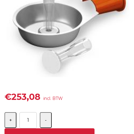
€
253,08
incl. BTW
Aantal
+
-