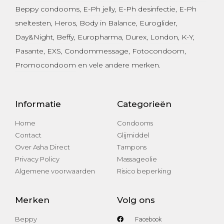
Beppy condooms
,
E-Ph jelly
,
E-Ph desinfectie
, E-Ph
sneltesten,
Heros
,
Body in Balance
,
Euroglider
,
Day&Night
,
Beffy
,
Europharma
,
Durex
,
London
,
K-Y
,
Pasante
, EXS,
Condommessage
,
Fotocondoom
,
Promocondoom
en vele andere merken.
Informatie
Categorieën
Home
Condooms
Contact
Glijmiddel
Over Asha Direct
Tampons
Privacy Policy
Massageolie
Algemene voorwaarden
Risico beperking
Merken
Volg ons
Beppy
Facebook