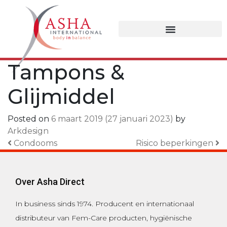
Tampons &
Glijmiddel
Posted on
6 maart 2019
(27 januari 2023)
by
Arkdesign
Bericht Navigatie
Condooms
Risico beperkingen
Over Asha Direct
In business sinds 1974.
Producent en internationaal
distributeur van Fem-Care producten, hygiënische