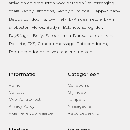
artikelen en producten voor persoonlijke verzorging,
zoals
Beppy Tampons
,
Beppy glijmiddel
,
Beppy Soapy
,
Beppy condooms
,
E-Ph jelly
,
E-Ph desinfectie
, E-Ph
sneltesten,
Heros
,
Body in Balance
,
Euroglider
,
Day&Night
,
Beffy
,
Europharma
,
Durex
,
London
,
K-Y
,
Pasante
, EXS,
Condommessage
,
Fotocondoom
,
Promocondoom
en vele andere merken.
Informatie
Categorieën
Home
Condooms
Contact
Glijmiddel
Over Asha Direct
Tampons
Privacy Policy
Massageolie
Algemene voorwaarden
Risico beperking