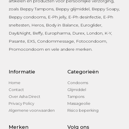
artikelen en producten voor persoonlijke verzorging,
zoals
Beppy Tampons
,
Beppy glijmiddel
,
Beppy Soapy
,
Beppy condooms
,
E-Ph jelly
,
E-Ph desinfectie
, E-Ph
sneltesten,
Heros
,
Body in Balance
,
Euroglider
,
Day&Night
,
Beffy
,
Europharma
,
Durex
,
London
,
K-Y
,
Pasante
, EXS,
Condommessage
,
Fotocondoom
,
Promocondoom
en vele andere merken.
Informatie
Categorieën
Home
Condooms
Contact
Glijmiddel
Over Asha Direct
Tampons
Privacy Policy
Massageolie
Algemene voorwaarden
Risico beperking
Merken
Volg ons