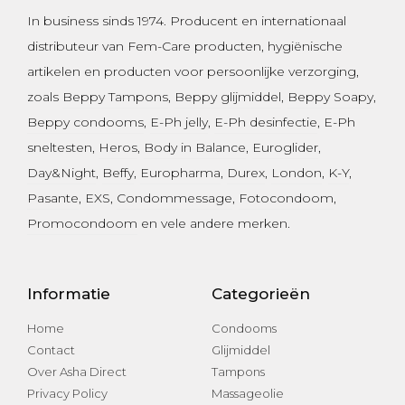
In business sinds 1974.
Producent en internationaal
distributeur van Fem-Care producten, hygiënische
artikelen en producten voor persoonlijke verzorging,
zoals
Beppy Tampons
,
Beppy glijmiddel
,
Beppy Soapy
,
Beppy condooms
,
E-Ph jelly
,
E-Ph desinfectie
, E-Ph
sneltesten,
Heros
,
Body in Balance
,
Euroglider
,
Day&Night
,
Beffy
,
Europharma
,
Durex
,
London
,
K-Y
,
Pasante
, EXS,
Condommessage
,
Fotocondoom
,
Promocondoom
en vele andere merken.
Informatie
Categorieën
Home
Condooms
Contact
Glijmiddel
Over Asha Direct
Tampons
Privacy Policy
Massageolie