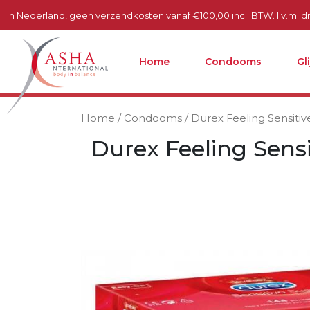
In Nederland, geen verzendkosten vanaf €100,00 incl. BTW. I.v.m. dru
Home
Condooms
Gl
Home
/
Condooms
/ Durex Feeling Sensiti
Durex Feeling Sens