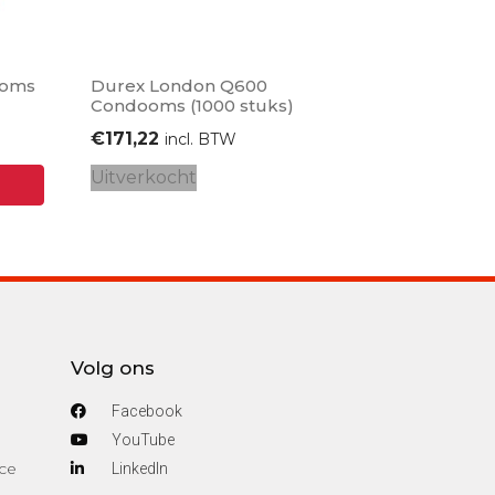
ooms
Durex London Q600
Condooms (1000 stuks)
€
171,22
incl. BTW
Uitverkocht
Volg ons
Facebook
YouTube
ce
Linkedln