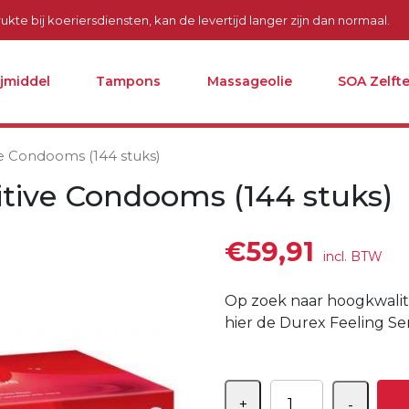
kte bij koeriersdiensten, kan de levertijd langer zijn dan normaal.
ijmiddel
Tampons
Massageolie
SOA Zelfte
ve Condooms (144 stuks)
itive Condooms (144 stuks)
€
59,91
incl. BTW
Op zoek naar hoogkwalit
hier de Durex Feeling Se
Aantal
+
-