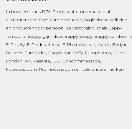
In business sinds 1974.
Producent en internationaal
distributeur van Fem-Care producten, hygiënische artikelen
en producten voor persoonlijke verzorging, zoals
Beppy
Tampons
,
Beppy glijmiddel
,
Beppy Soapy
,
Beppy condoom
E-Ph jelly
,
E-Ph desinfectie
, E-Ph sneltesten,
Heros
,
Body in
Balance
,
Euroglider
,
Day&Night
,
Beffy
,
Europharma
,
Durex
,
London
,
K-Y
,
Pasante
, EXS,
Condommessage
,
Fotocondoom
,
Promocondoom
en vele andere merken.