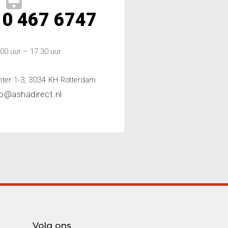
10 467 6747
.00 uur – 17.30 uur
hter 1-3, 3034 KH Rotterdam
fo@ashadirect.nl
Volg ons