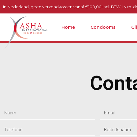
In Nederland, geen verzendkosten vanaf €100,00 incl. BTW. I.v.m. dru
Home
Condooms
Gl
Cont