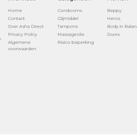
Home
Condooms
Beppy
Contact
Glijmiddel
Heros
Over Asha Direct
Tampons
Body in Balan
Privacy Policy
Massageolie
Durex
s
,
Algemene
Risico beperking
voorwaarden
Co