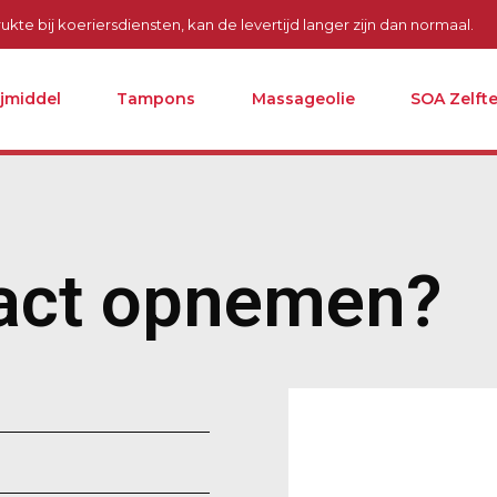
kte bij koeriersdiensten, kan de levertijd langer zijn dan normaal.
ijmiddel
Tampons
Massageolie
SOA Zelfte
act opnemen?