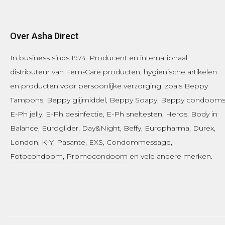
Over Asha Direct
In business sinds 1974.
Producent en internationaal
distributeur van Fem-Care producten, hygiënische artikelen
en producten voor persoonlijke verzorging, zoals
Beppy
Tampons
,
Beppy glijmiddel
,
Beppy Soapy
,
Beppy condoom
E-Ph jelly
,
E-Ph desinfectie
, E-Ph sneltesten,
Heros
,
Body in
Balance
,
Euroglider
,
Day&Night
,
Beffy
,
Europharma
,
Durex
,
London
,
K-Y
,
Pasante
, EXS,
Condommessage
,
Fotocondoom
,
Promocondoom
en vele andere merken.