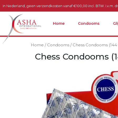
In Nederland, geen verzendkosten vanaf €100,00 incl. BTW. I.v.m. dru
Home
Condooms
Gl
Home
/
Condooms
/ Chess Condooms (144 
Chess Condooms (1