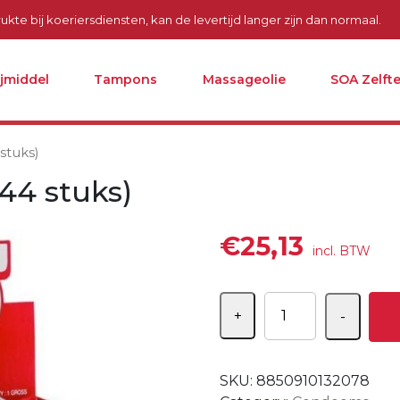
kte bij koeriersdiensten, kan de levertijd langer zijn dan normaal.
ijmiddel
Tampons
Massageolie
SOA Zelfte
stuks)
44 stuks)
€
25,13
incl. BTW
Aantal
+
-
SKU:
8850910132078