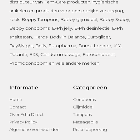
distributeur van Fem-Care producten, hygiënische
artikelen en producten voor persoonlijke verzorging,
zoals
Beppy Tampons
,
Beppy glijmiddel
,
Beppy Soapy
,
Beppy condooms
,
E-Ph jelly
,
E-Ph desinfectie
, E-Ph
sneltesten,
Heros
,
Body in Balance
,
Euroglider
,
Day&Night
,
Beffy
,
Europharma
,
Durex
,
London
,
K-Y
,
Pasante
, EXS,
Condommessage
,
Fotocondoom
,
Promocondoom
en vele andere merken.
Informatie
Categorieën
Home
Condooms
Contact
Glijmiddel
Over Asha Direct
Tampons
Privacy Policy
Massageolie
Algemene voorwaarden
Risico beperking