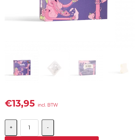
€
13,95
incl. BTW
Aantal
+
-