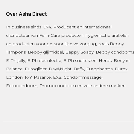
Over Asha Direct
In business sinds 1974.
Producent en internationaal
distributeur van Fem-Care producten, hygiënische artikelen
en producten voor persoonlijke verzorging, zoals
Beppy
Tampons
,
Beppy glijmiddel
,
Beppy Soapy
,
Beppy condoom
E-Ph jelly
,
E-Ph desinfectie
, E-Ph sneltesten,
Heros
,
Body in
Balance
,
Euroglider
,
Day&Night
,
Beffy
,
Europharma
,
Durex
,
London
,
K-Y
,
Pasante
, EXS,
Condommessage
,
Fotocondoom
,
Promocondoom
en vele andere merken.