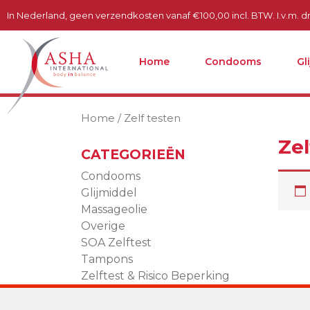
In Nederland, geen verzendkosten vanaf €100,00 incl. BTW. I.v.m. dru
Home
Condooms
Gl
Home
/ Zelf testen
Zel
CATEGORIEËN
Condooms
Glijmiddel
Massageolie
Overige
SOA Zelftest
Tampons
Zelftest & Risico Beperking