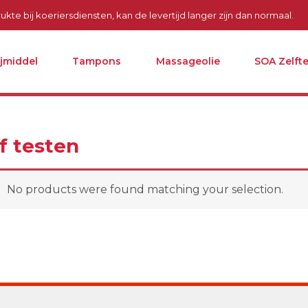
kte bij koeriersdiensten, kan de levertijd langer zijn dan normaal.
ijmiddel
Tampons
Massageolie
SOA Zelfte
f testen
No products were found matching your selection.