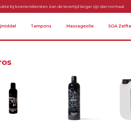
kte bij koeriersdiensten, kan de levertijd langer zijn dan normaal.
ijmiddel
Tampons
Massageolie
SOA Zelfte
ros