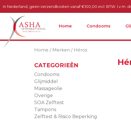
In Nederland, geen verzendkosten vanaf €100,00 incl. BTW. I.v.m. dru
Home
Condooms
Gl
Home
/ Merken / Héros
Hé
CATEGORIEËN
Condooms
Glijmiddel
Massageolie
Overige
SOA Zelftest
Tampons
Zelftest & Risico Beperking