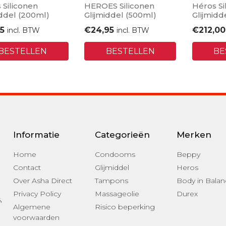
 Siliconen
HEROES Siliconen
Héros Si
iddel (200ml)
Glijmiddel (500ml)
Glijmidde
45
€
24,95
€
212,00
incl. BTW
incl. BTW
BESTELLEN
BESTELLEN
BE
Informatie
Categorieën
Merken
Home
Condooms
Beppy
Contact
Glijmiddel
Heros
Over Asha Direct
Tampons
Body in Balan
Privacy Policy
Massageolie
Durex
s
,
Algemene
Risico beperking
voorwaarden