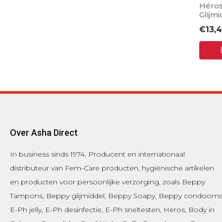
Héros
Glijm
€
13,
Over Asha Direct
In business sinds 1974.
Producent en internationaal
distributeur van Fem-Care producten, hygiënische artikelen
en producten voor persoonlijke verzorging, zoals
Beppy
Tampons
,
Beppy glijmiddel
,
Beppy Soapy
,
Beppy condoom
E-Ph jelly
,
E-Ph desinfectie
, E-Ph sneltesten,
Heros
,
Body in