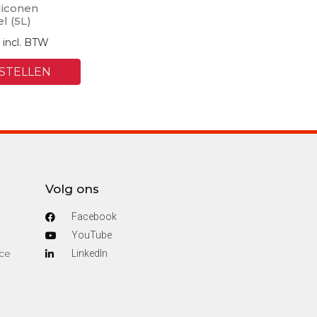
liconen
l (5L)
incl. BTW
STELLEN
Volg ons
Facebook
YouTube
ce
Linkedln